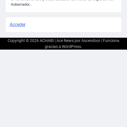
Gobernador…
Acceder
Copyright © 2026
ACHABI
| Ace News por
Ascendoor
| Funciona
gracias a
WordPress
.