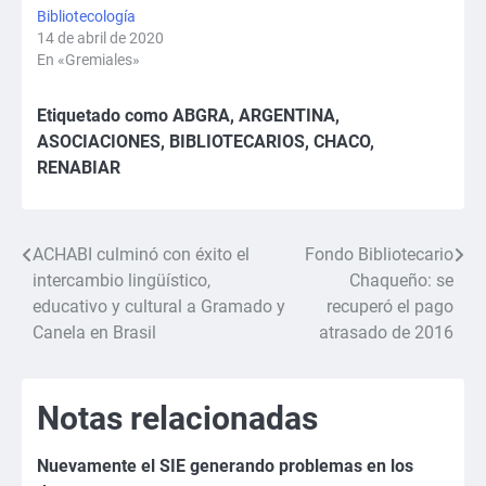
Bibliotecología
14 de abril de 2020
En «Gremiales»
Etiquetado como
ABGRA
,
ARGENTINA
,
ASOCIACIONES
,
BIBLIOTECARIOS
,
CHACO
,
RENABIAR
ACHABI culminó con éxito el
Fondo Bibliotecario
Navegación
intercambio lingüístico,
Chaqueño: se
de
educativo y cultural a Gramado y
recuperó el pago
Canela en Brasil
atrasado de 2016
entradas
Notas relacionadas
Nuevamente el SIE generando problemas en los