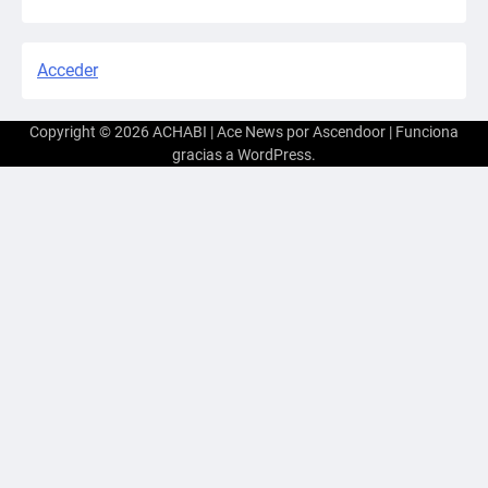
Acceder
Copyright © 2026
ACHABI
| Ace News por
Ascendoor
| Funciona
gracias a
WordPress
.