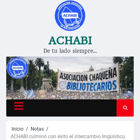
Saltar
al
contenido
ACHABI
De tu lado siempre…
Inicio
Notas
ACHABI culminó con éxito el intercambio lingüístico,