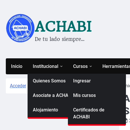
Saltar
al
contenido
ACHABI
De tu lado siempre…
Inicio
Institucional
Cursos
Herramienta
Quienes Somos
Ingresar
Acceder
Ini
Asociate a ACHABI
Mis cursos
A
S
Alojamiento
Certificados de
ACHABI