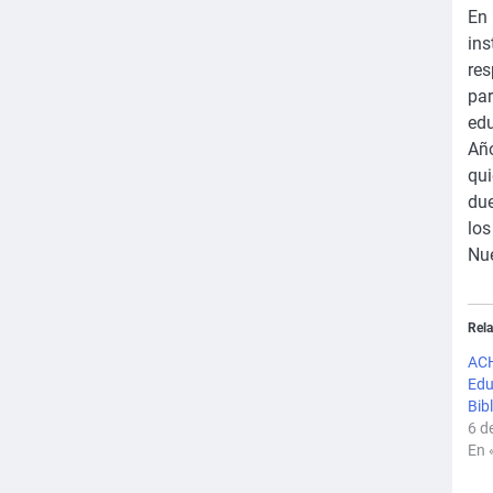
En 
ins
res
par
ed
Año
qui
due
los
Nue
Rel
ACH
Edu
Bib
6 d
En 