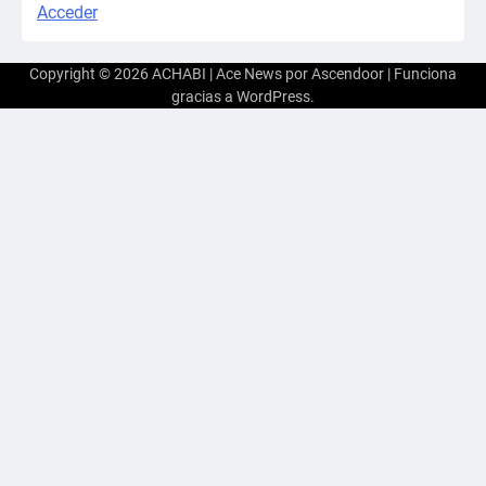
Acceder
Copyright © 2026
ACHABI
| Ace News por
Ascendoor
| Funciona
gracias a
WordPress
.