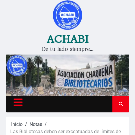
Saltar
al
contenido
ACHABI
De tu lado siempre…
Inicio
Notas
Las Bibliotecas deben ser exceptuadas de límites de