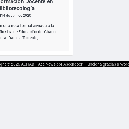
Formación Docente en
Bibliotecología
14 de abril de 2020
n una nota formal enviada a la
inistra de Educación del Chaco,
dra. Daniela Torrente,…
ight © 2026
ACHABI
| Ace News por
Ascendoor
| Funciona gracias a
Word