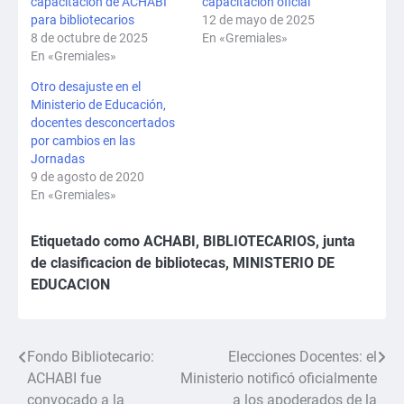
capacitación de ACHABI
capacitación oficial
para bibliotecarios
12 de mayo de 2025
8 de octubre de 2025
En «Gremiales»
En «Gremiales»
Otro desajuste en el
Ministerio de Educación,
docentes desconcertados
por cambios en las
Jornadas
9 de agosto de 2020
En «Gremiales»
Etiquetado como
ACHABI
,
BIBLIOTECARIOS
,
junta
de clasificacion de bibliotecas
,
MINISTERIO DE
EDUCACION
Fondo Bibliotecario:
Elecciones Docentes: el
Navegación
ACHABI fue
Ministerio notificó oficialmente
de
convocado a la
a los apoderados de la