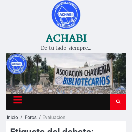
Saltar
al
contenido
ACHABI
De tu lado siempre…
Inicio
Foros
Evaluacion
Etiqueta del debate: