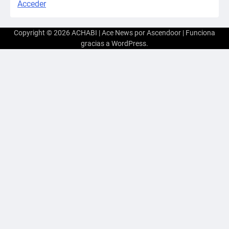
Acceder
Copyright © 2026
ACHABI
| Ace News por
Ascendoor
| Funciona
gracias a
WordPress
.