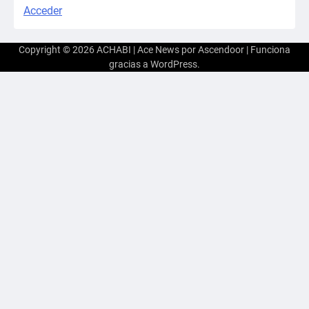
Acceder
Copyright © 2026
ACHABI
| Ace News por
Ascendoor
| Funciona
gracias a
WordPress
.