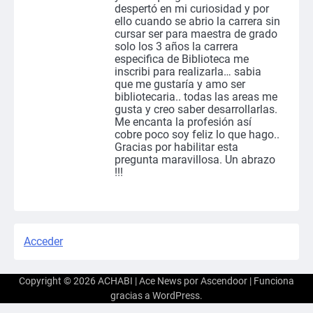
despertó en mi curiosidad y por
ello cuando se abrio la carrera sin
cursar ser para maestra de grado
solo los 3 años la carrera
especifica de Biblioteca me
inscribi para realizarla… sabia
que me gustaría y amo ser
bibliotecaria.. todas las areas me
gusta y creo saber desarrollarlas.
Me encanta la profesión así
cobre poco soy feliz lo que hago..
Gracias por habilitar esta
pregunta maravillosa. Un abrazo
!!!
Acceder
Copyright © 2026
ACHABI
| Ace News por
Ascendoor
| Funciona
gracias a
WordPress
.