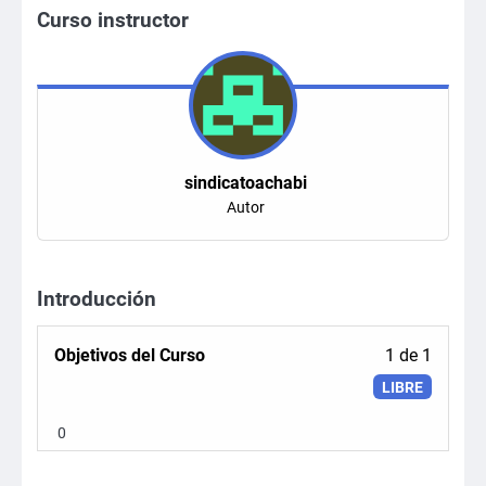
Curso instructor
sindicatoachabi
Autor
Introducción
Lesson
Objetivos del Curso
1 de 1
1
LIBRE
of
1
0
within
section