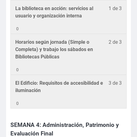
Trabaj
Instituc
El
y
Lesson
DISPO
La biblioteca en acción: servicios al
1 de 3
Equipo
la
1
PRÓXI
usuario y organización interna
de
Jerarq
of
Trabaj
0
Instituc
3
y
within
Lesson
DISPO
Horarios según jornada (Simple o
2 de 3
la
section
2
PRÓXI
Completa) y trabajo los sábados en
Jerarq
SEMA
of
Bibliotecas Públicas
Instituc
3:
3
Servici
0
within
Proces
section
Técnic
Lesson
DISPO
El Edificio: Requisitos de accesibilidad e
3 de 3
SEMA
y
3
PRÓXI
iluminación
3:
Funcio
of
Servici
Operati
0
3
Proces
within
Técnic
section
y
SEMANA 4: Administración, Patrimonio y
SEMA
Funcio
Evaluación Final
3: