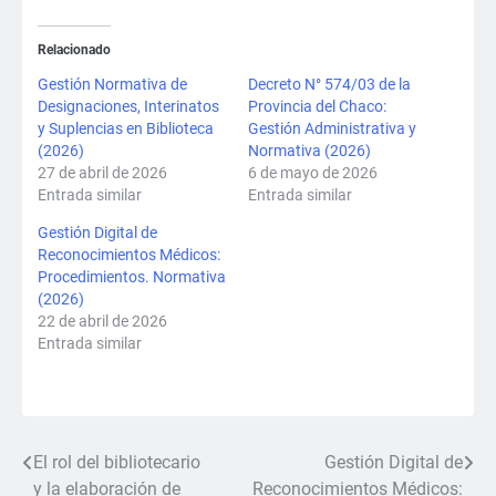
Adminis
within
Patrim
section
Relacionado
y
SEMA
Evalua
Gestión Normativa de
Decreto N° 574/03 de la
4:
Designaciones, Interinatos
Provincia del Chaco:
Final.
Adminis
y Suplencias en Biblioteca
Gestión Administrativa y
(2026)
Normativa (2026)
Patrim
27 de abril de 2026
6 de mayo de 2026
y
Entrada similar
Entrada similar
Evalua
Final.
Gestión Digital de
Reconocimientos Médicos:
Procedimientos. Normativa
(2026)
22 de abril de 2026
Entrada similar
El rol del bibliotecario
Gestión Digital de
Navegación
y la elaboración de
Reconocimientos Médicos: