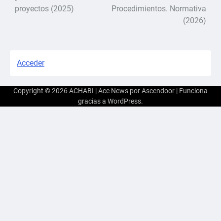
de
proyectos (2025)
Procedimientos. Normativa
(2026)
entradas
Acceder
Copyright © 2026
ACHABI
| Ace News por
Ascendoor
| Funciona
gracias a
WordPress
.