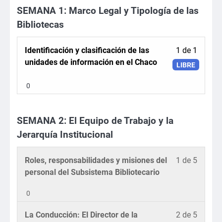
SEMANA 1: Marco Legal y Tipología de las
Introdu
Bibliotecas
Lesson
Identificación y clasificación de las
1 de 1
1
unidades de información en el Chaco
LIBRE
of
1
0
within
section
SEMANA 2: El Equipo de Trabajo y la
SEMA
1:
Jerarquía Institucional
Marco
Legal
Lesson
DISPO
Roles, responsabilidades y misiones del
1 de 5
y
1
PRÓXI
personal del Subsistema Bibliotecario
Tipolo
of
de
0
5
las
within
Lesson
DISPO
La Conducción: El Director de la
2 de 5
Bibliot
section